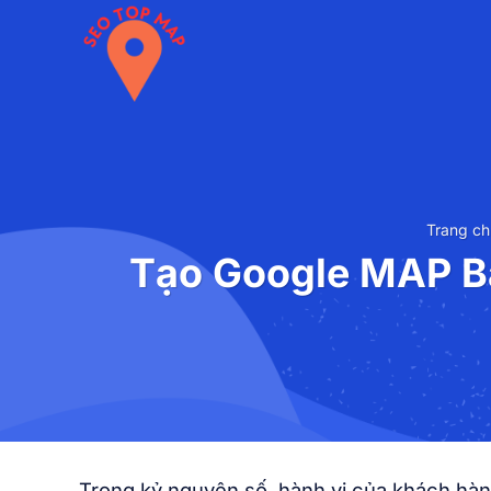
Chuyển
đến
nội
dung
Trang ch
Tạo Google MAP B
Trong kỷ nguyên số, hành vi của khách hàn