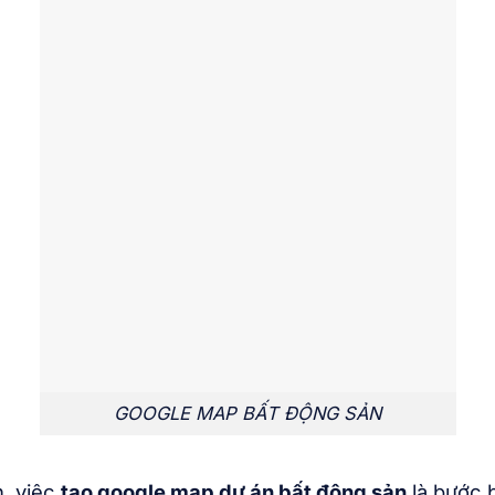
GOOGLE MAP BẤT ĐỘNG SẢN
n, việc
tạo google map dự án bất động sản
là bước 