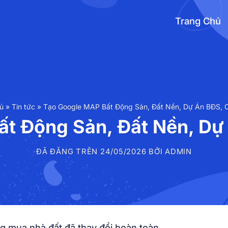
Trang Chủ
ủ
»
Tin tức
»
Tạo Google MAP Bất Động Sản, Đất Nền, Dự Án BĐS, 
ất Động Sản, Đất Nền, Dự
ĐÃ ĐĂNG TRÊN
24/05/2026
BỞI
ADMIN
g mua nhà đất đã thay đổi hoàn toàn.