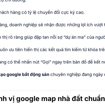
khách hàng có tỷ lệ chuyển đổi cực kỳ cao.
ràng, doanh nghiệp sẽ nhận được những lợi ích vượt t
 thị rõ ràng giúp đập tan nỗi sợ “dự án ma” của ngư
uôn ưu tiên hiển thị các kết quả tìm kiếm từ khóa t
g có thể nhấn nút “Gọi” ngay trên bản đồ để kết nối 
tạo google bất động sản
chuyên nghiệp đang ngày cà
định vị google map nhà đất chuẩ