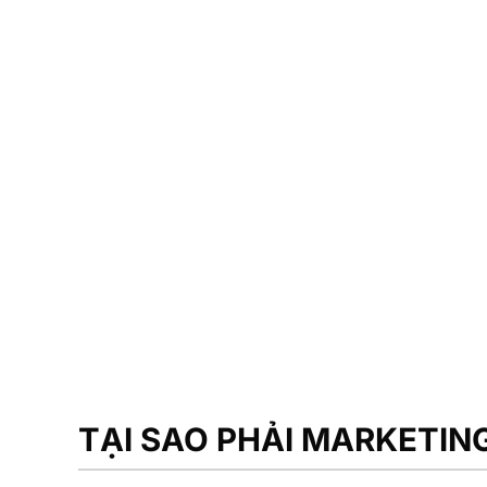
điểm phòng tập gym trên
G
o
o
g
l
e
Map
TẠI SAO PHẢI MARKETI