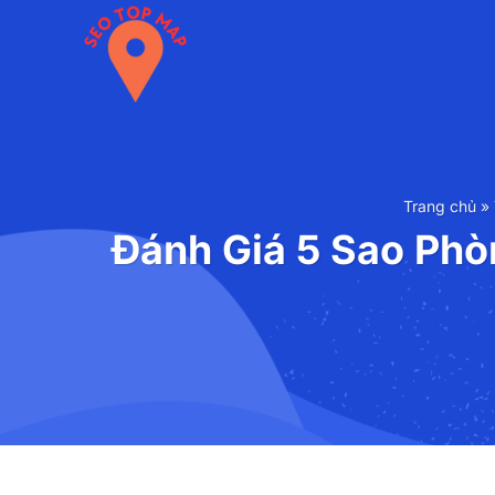
Chuyển
đến
nội
dung
Trang chủ
»
Đánh Giá 5 Sao Ph