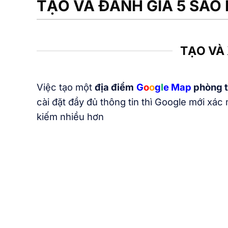
TẠO VÀ ĐÁNH GIÁ 5 SA
TẠO VÀ
Việc tạo một
địa điểm
G
o
o
g
l
e
Map
phòng 
cài đặt đầy đủ thông tin thì Google mới xác
kiếm nhiều hơn