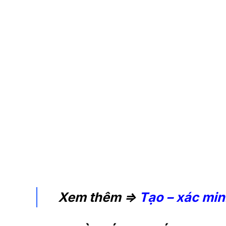
quảng cáo
và chăm sóc
phòng tập gym
Xem thêm =>
Tạo – xác mi