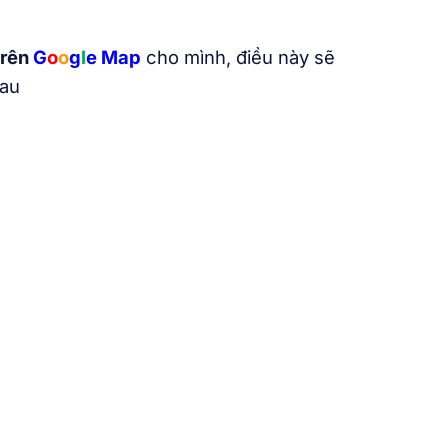
trên
G
o
o
g
l
e
Map
cho mình, điều này sẽ
sau