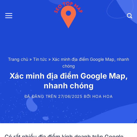
Chuyển
đến
nội
dung
Trang chủ
»
Tin tức
»
Xác minh địa điểm Google Map, nhanh
chóng
Xác minh địa điểm Google Map,
nhanh chóng
ĐÃ ĐĂNG TRÊN
27/06/2025
BỞI
HOA HOA
Có rất nhiều địa điểm kinh doanh trên Google