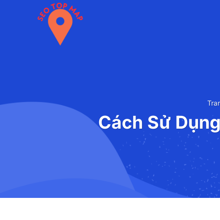
Chuyển
đến
nội
dung
Tra
Cách Sử Dụng 