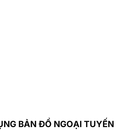
G
o
o
g
l
e
Map
goại tuyến nhé hay còn
DỤNG BẢN ĐỒ NGOẠI TUYẾN