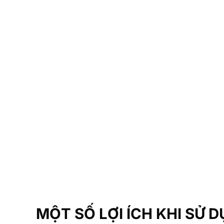
sử dụng bản đồ n
gọi là Map Offine
Ứng dụng Google Map
Seotopmap
MỘT SỐ LỢI ÍCH KHI SỬ 