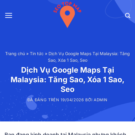
Chuyển
đến
nội
dung
Trang chủ
»
Tin tức
»
Dịch Vụ Google Maps Tại Malaysia: Tăng
Sao, Xóa 1 Sao, Seo
Dịch Vụ Google Maps Tại
Malaysia: Tăng Sao, Xóa 1 Sao,
Seo
ĐÃ ĐĂNG TRÊN
19/04/2026
BỞI
ADMIN
Bạn đang kinh doanh tại Malaysia nhưng khách