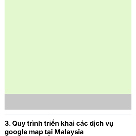
Lập kế hoạch SEO
Báo cáo tiến độ SEO
Tự lên nội dung SEO
Thanh toán theo tháng
Cam kết top 1 – 3
Đăng ký ngay
3. Quy trình triển khai các dịch vụ
google map tại Malaysia