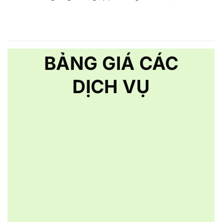
BẢNG GIÁ CÁC
DỊCH VỤ
Tạo map và xác minh
1,2 triệu
Hoàn thiện từ 1 - 3 ngày